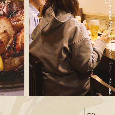
高
田
馬
場
駅
の
和
食
居
酒
屋
「
福
茶
庵
」
一
人
飲
み
・
飲
み
会
・
デ
ィ
ナ
ー
・
ラ
ン
チ
に
日
本
酒
が
お
す
す