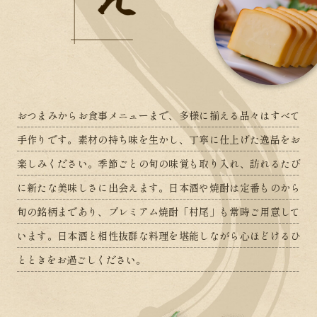
おつまみからお食事メニューまで、
多様に揃える品々はすべて
手作りです。
素材の持ち味を生かし、
丁寧に仕上げた逸品をお
楽しみください。
季節ごとの旬の味覚も取り入れ、
訪れるたび
に新たな
美味しさに出会えます。
日本酒や焼酎は定番ものから
旬の銘柄まであり、
プレミアム焼酎「村尾」も
常時ご用意して
います。
日本酒と相性抜群な料理を
堪能しながら
心ほどけるひ
とときをお過ごしください。