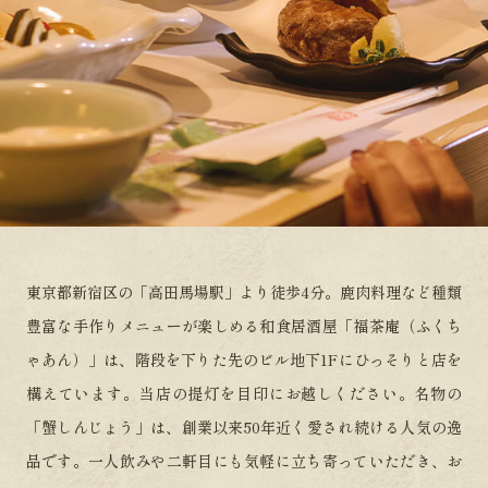
東京都新宿区の「高田馬場駅」より徒歩4分。
鹿肉料理など種類
豊富な手作りメニューが楽しめる
和食居酒屋「福茶庵（ふくち
ゃあん）」は、
階段を下りた先のビル地下1Fにひっそりと店を
構えています。
当店の提灯を目印にお越しください。
名物の
「蟹しんじょう」は、創業以来50年近く愛され続ける人気の逸
品です。
一人飲みや二軒目にも気軽に立ち寄っていただき、
お